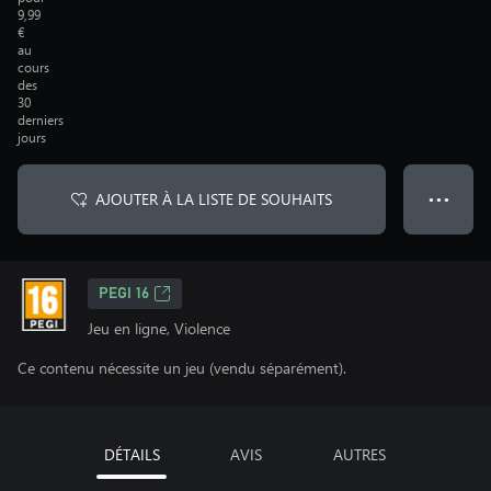
9,99
€
au
cours
des
30
derniers
jours
AJOUTER À LA LISTE DE SOUHAITS
● ● ●
PEGI 16
Jeu en ligne, Violence
Ce contenu nécessite un jeu (vendu séparément).
DÉTAILS
AVIS
AUTRES