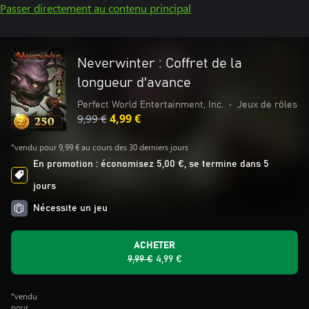
Passer directement au contenu principal
Neverwinter : Coffret de la
longueur d'avance
Perfect World Entertainment, Inc.
•
Jeux de rôles
9,99 €
4,99 €
*vendu pour 9,99 € au cours des 30 derniers jours
En promotion : économisez 5,00 €, se termine dans 5
jours
Nécessite un jeu
ACHETER
9,99 €
4,99 €
*vendu
pour