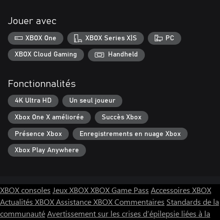
Jouer avec
XBOX One
XBOX Series X|S
PC
XBOX Cloud Gaming
Handheld
Fonctionnalités
4K Ultra HD
Un seul joueur
Xbox One X améliorée
Succès Xbox
Présence Xbox
Enregistrements en nuage Xbox
Xbox Play Anywhere
XBOX consoles
Jeux XBOX
XBOX Game Pass
Accessoires XBOX
Actualités XBOX
Assistance XBOX
Commentaires
Standards de la
communauté
Avertissement sur les crises d’épilepsie liées à la