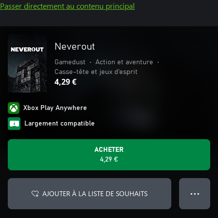
Passer directement au contenu principal
Neverout
Gamedust
•
Action et aventure
•
Casse-tête et jeux d'esprit
4,29 €
Xbox Play Anywhere
Largement compatible
ACHETER
4,29 €
AJOUTER À LA LISTE DE SOUHAITS
● ● ●