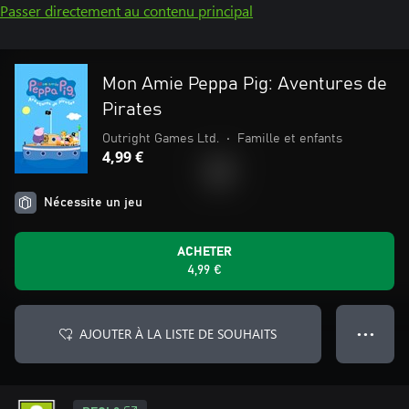
Passer directement au contenu principal
Mon Amie Peppa Pig: Aventures de
Pirates
Outright Games Ltd.
•
Famille et enfants
4,99 €
Nécessite un jeu
ACHETER
4,99 €
AJOUTER À LA LISTE DE SOUHAITS
● ● ●