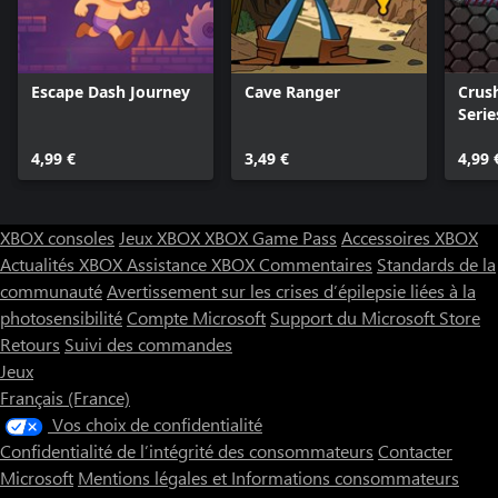
Escape Dash Journey
Cave Ranger
Crus
Serie
4,99 €
3,49 €
4,99 
XBOX consoles
Jeux XBOX
XBOX Game Pass
Accessoires XBOX
Actualités XBOX
Assistance XBOX
Commentaires
Standards de la
communauté
Avertissement sur les crises d’épilepsie liées à la
photosensibilité
Compte Microsoft
Support du Microsoft Store
Retours
Suivi des commandes
Jeux
Français (France)
Vos choix de confidentialité
Confidentialité de l’intégrité des consommateurs
Contacter
Microsoft
Mentions légales et Informations consommateurs