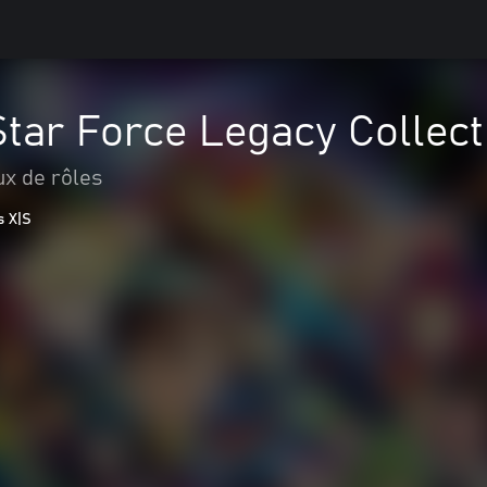
tar Force Legacy Collect
ux de rôles
s X|S