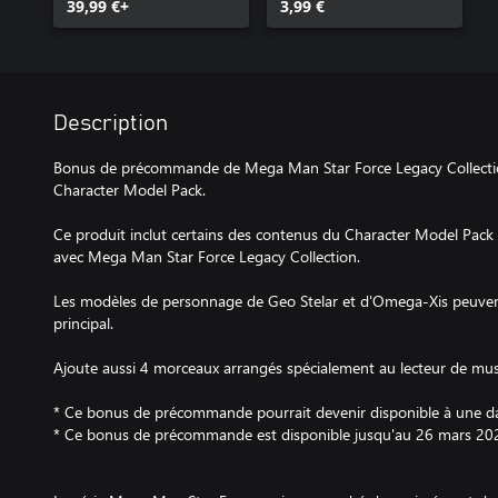
39,99 €+
Omega-Xis Character
3,99 €
Model Pack
Description
Bonus de précommande de Mega Man Star Force Legacy Collecti
Character Model Pack.
Ce produit inclut certains des contenus du Character Model Pack
avec Mega Man Star Force Legacy Collection.
Les modèles de personnage de Geo Stelar et d'Omega-Xis peuvent
principal.
Ajoute aussi 4 morceaux arrangés spécialement au lecteur de mus
* Ce bonus de précommande pourrait devenir disponible à une dat
* Ce bonus de précommande est disponible jusqu'au 26 mars 2026