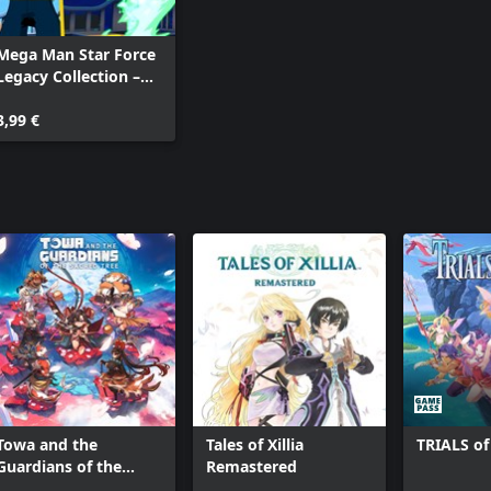
Mega Man Star Force
Legacy Collection –
Geo Stelar and
k of CAPCOM CO., LTD. and/or its
Omega-Xis Character
3,99 €
Model Pack
Towa and the
Tales of Xillia
TRIALS o
Guardians of the
Remastered
Sacred Tree