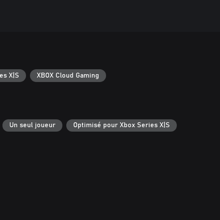
es X|S
XBOX Cloud Gaming
Un seul joueur
Optimisé pour Xbox Series X|S