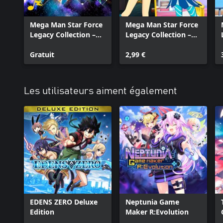
originales, n'est pas prise en charge.
Mega Man Star Force
Mega Man Star Force
Legacy Collection –
Legacy Collection –
©CAPCOM
Mega Man Battle
Sonia Strumm and
Mega Man Star Force is a trademark and/or registered trademar
Network Series BGM
Gratuit
Luna Platz Character
2,99 €
subsidiaries in the U.S. and/or other countries.
Model Pack
Les utilisateurs aiment également
EDENS ZERO Deluxe
Neptunia Game
Edition
Maker R:Evolution