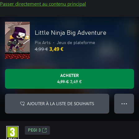
Passer directement au contenu principal
Little Ninja Big Adventure
Pix Arts
•
Jeux de plateforme
4,99 €
3,49 €
ACHETER
4,99 €
3,49 €
AJOUTER À LA LISTE DE SOUHAITS
● ● ●
PEGI 3