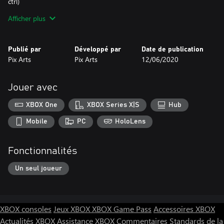
ctrl)
Afficher plus
Amusez-vous bien !
Publié par
Développé par
Date de publication
Pix Arts
Pix Arts
12/06/2020
Jouer avec
XBOX One
XBOX Series X|S
Hub
Mobile
PC
HoloLens
Fonctionnalités
Un seul joueur
XBOX consoles
Jeux XBOX
XBOX Game Pass
Accessoires XBOX
Actualités XBOX
Assistance XBOX
Commentaires
Standards de la