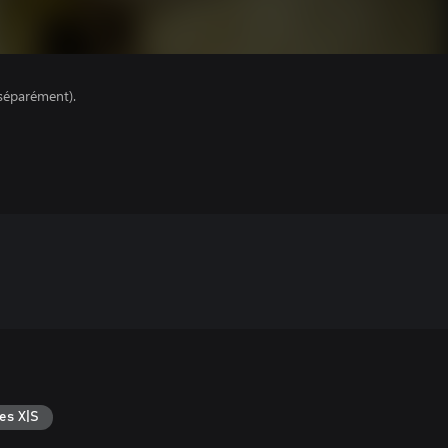
séparément).
es X|S