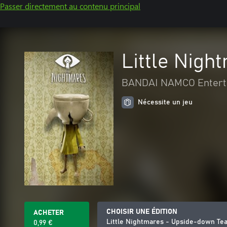
Passer directement au contenu principal
Little Nigh
BANDAI NAMCO Entert
Nécessite un jeu
CHOISIR UNE ÉDITION
ACHETER
Little Nightmares - Upside-down Te
0,99 €