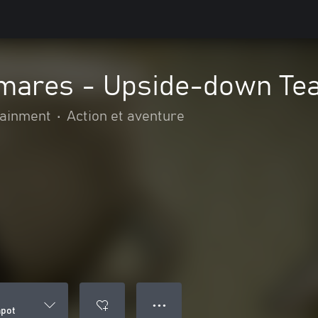
tmares - Upside-down Te
ainment
•
Action et aventure
● ● ●
apot