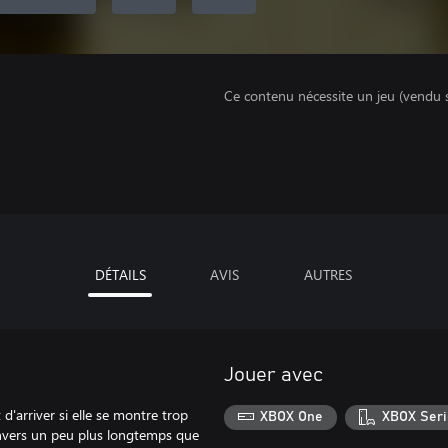
Ce contenu nécessite un jeu (vendu 
DÉTAILS
AVIS
AUTRES
Jouer avec
 d'arriver si elle se montre trop
XBOX One
XBOX Seri
'envers un peu plus longtemps que