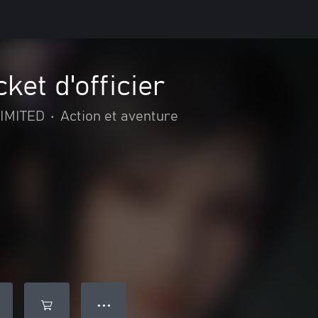
cket d'officier
IMITED
•
Action et aventure
● ● ●