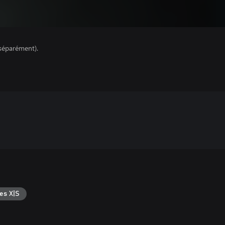
séparément).
es X|S