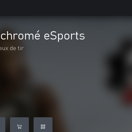
r chromé eSports
eux de tir