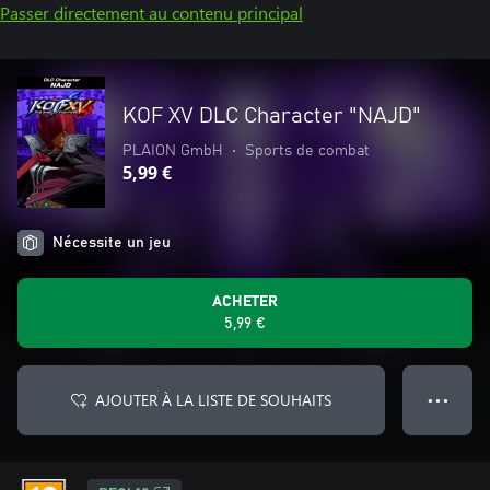
Passer directement au contenu principal
KOF XV DLC Character "NAJD"
PLAION GmbH
•
Sports de combat
5,99 €
Nécessite un jeu
ACHETER
5,99 €
AJOUTER À LA LISTE DE SOUHAITS
● ● ●