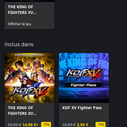
THE KING OF
FIGHTERS XV
Standard Edition
Afficher le jeu
Inclus dans
THE KING OF
KOF XV Fighter Pass
FIGHTERS XV
Ultimate Edition
59,99 €
14,99 €+
15,99 €
3,99 €
-75%
-75%