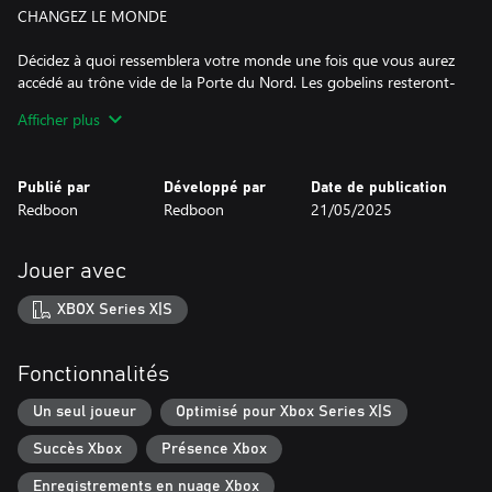
CHANGEZ LE MONDE
Décidez à quoi ressemblera votre monde une fois que vous aurez
accédé au trône vide de la Porte du Nord. Les gobelins resteront-
ils des esclaves ou régneront-ils sur les orcques des steppes
Afficher plus
pourpres ? Les elfes seront-ils rayer de la surface de la Terre ? Qui
deviendra la force dominantes de la Porte du Nord?
Publié par
Développé par
Date de publication
FRAPPEZ VOS ENNEMIS
Redboon
Redboon
21/05/2025
Collectionnez de puissants artefacts, construisez des decks
imbattables et combattez les chefs de factions qui tentent de
Jouer avec
contester votre autorité.
XBOX Series X|S
RÉVÉLEZ LES SECRETS DES HÉROS
Apprenez les secrets des trois principaux héros et de leur
Fonctionnalités
antagonistes. Débloquez 12 sous-classes originales afin
d'apprécier la profondeur du jeu et d'enrichir votre expérience de
Un seul joueur
Optimisé pour Xbox Series X|S
jeu.
Succès Xbox
Présence Xbox
Enregistrements en nuage Xbox