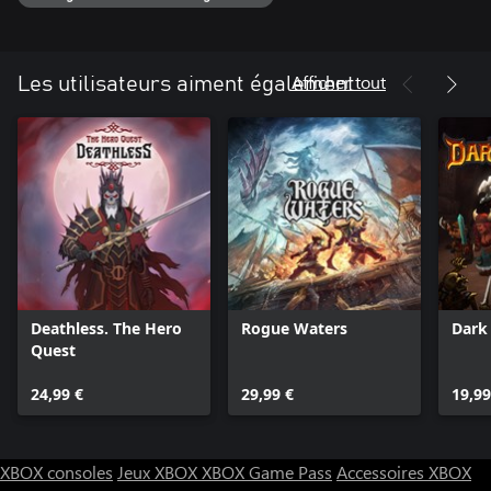
Afficher tout
Les utilisateurs aiment également
Deathless. The Hero
Rogue Waters
Dark
Quest
24,99 €
29,99 €
19,99
XBOX consoles
Jeux XBOX
XBOX Game Pass
Accessoires XBOX