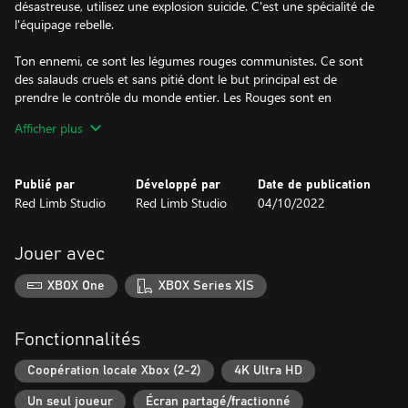
désastreuse, utilisez une explosion suicide. C'est une spécialité de
l'équipage rebelle.
Ton ennemi, ce sont les légumes rouges communistes. Ce sont
des salauds cruels et sans pitié dont le but principal est de
prendre le contrôle du monde entier. Les Rouges sont en
infériorité numérique, mieux armés, et leurs troupes
Afficher plus
comprennent des mutants OGM - des bêtes extrêmement
agressives.
Publié par
Développé par
Date de publication
Prépare-toi à une rencontre mortelle. La guerre n'est pas un
Red Limb Studio
Red Limb Studio
04/10/2022
espace pour les lâches !
Jouer avec
XBOX One
XBOX Series X|S
Fonctionnalités
Coopération locale Xbox (2-2)
4K Ultra HD
Un seul joueur
Écran partagé/fractionné