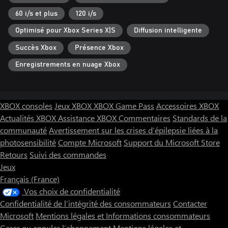
60 i/s et plus
120 i/s
Optimisé pour Xbox Series X|S
Diffusion intelligente
Succès Xbox
Présence Xbox
Enregistrements en nuage Xbox
XBOX consoles
Jeux XBOX
XBOX Game Pass
Accessoires XBOX
Actualités XBOX
Assistance XBOX
Commentaires
Standards de la
communauté
Avertissement sur les crises d’épilepsie liées à la
photosensibilité
Compte Microsoft
Support du Microsoft Store
Retours
Suivi des commandes
Jeux
Français (France)
Vos choix de confidentialité
Confidentialité de l’intégrité des consommateurs
Contacter
Microsoft
Mentions légales et Informations consommateurs
Gerer ou annuler l’abonnement
Mentions légales et