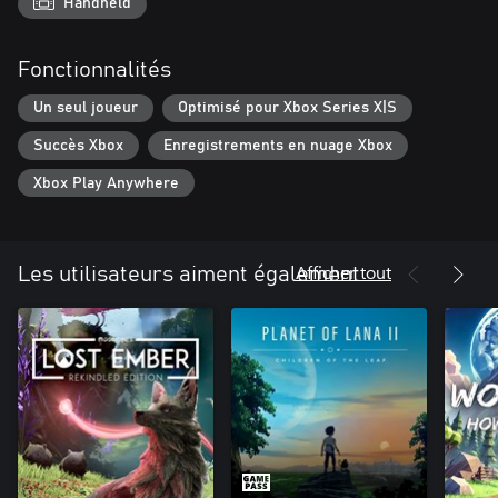
constituée d'eau sera votre guide lors de votre voyage, réveillant
Handheld
la nature qui jalonne votre chemin. Le Ballast vous aidera à
atteindre le sommet de la tour tout en révélant des indices sur
Fonctionnalités
son passé.
Un seul joueur
Optimisé pour Xbox Series X|S
Succès Xbox
Enregistrements en nuage Xbox
Xbox Play Anywhere
Afficher tout
Les utilisateurs aiment également