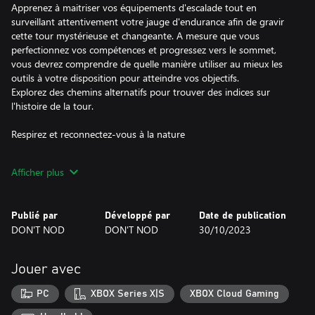
Apprenez à maitriser vos équipements d'escalade tout en
surveillant attentivement votre jauge d'endurance afin de gravir
cette tour mystérieuse et changeante. A mesure que vous
perfectionnez vos compétences et progressez vers le sommet,
vous devrez comprendre de quelle manière utiliser au mieux les
outils à votre disposition pour atteindre vos objectifs.
Explorez des chemins alternatifs pour trouver des indices sur
l'histoire de la tour.
Respirez et reconnectez-vous à la nature
Grimpez à votre propre rythme et laissez-vous emporter par une
Afficher plus
bande-son paisible et atmosphérique. Découvrez une diversité
d'environnements époustouflants, chaque biome abritant une
flore et une faune unique. Préparez-vous à affronter les éléments
Publié par
Développé par
Date de publication
sur des pentes arides et venteuses. Trouvez refuge dans des
DON'T NOD
DON'T NOD
30/10/2023
tunnels éclairés seulement par bioluminescence et découvrez bien
d'autres défis.
Jouer avec
Voyagez avec un compagnon extraordinaire
PC
XBOX Series X|S
XBOX Cloud Gaming
Rencontrez le mystérieux Ballast. Cette créature, entièrement