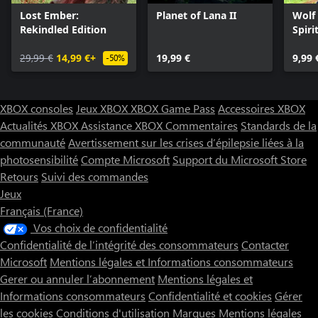
Lost Ember:
Planet of Lana II
Wolf
Rekindled Edition
Spiri
29,99 €
14,99 €+
19,99 €
9,99 
-50%
XBOX consoles
Jeux XBOX
XBOX Game Pass
Accessoires XBOX
Actualités XBOX
Assistance XBOX
Commentaires
Standards de la
communauté
Avertissement sur les crises d’épilepsie liées à la
photosensibilité
Compte Microsoft
Support du Microsoft Store
Retours
Suivi des commandes
Jeux
Français (France)
Vos choix de confidentialité
Confidentialité de l’intégrité des consommateurs
Contacter
Microsoft
Mentions légales et Informations consommateurs
Gerer ou annuler l’abonnement
Mentions légales et
Informations consommateurs
Confidentialité et cookies
Gérer
les cookies
Conditions d'utilisation
Marques
Mentions légales