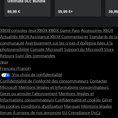
Ultimate DLC Bundle
89,99 €
59,99 €+
39,99
XBOX consoles
Jeux XBOX
XBOX Game Pass
Accessoires XBOX
Actualités XBOX
Assistance XBOX
Commentaires
Standards de la
communauté
Avertissement sur les crises d’épilepsie liées à la
photosensibilité
Compte Microsoft
Support du Microsoft Store
Retours
Suivi des commandes
Jeux
Français (France)
Vos choix de confidentialité
Confidentialité de l’intégrité des consommateurs
Contacter
Microsoft
Mentions légales et Informations consommateurs
Gerer ou annuler l’abonnement
Mentions légales et
Informations consommateurs
Confidentialité et cookies
Gérer
les cookies
Conditions d'utilisation
Marques
Mentions légales
tierces
À propos de nos annonces
EU Compliance DoCs