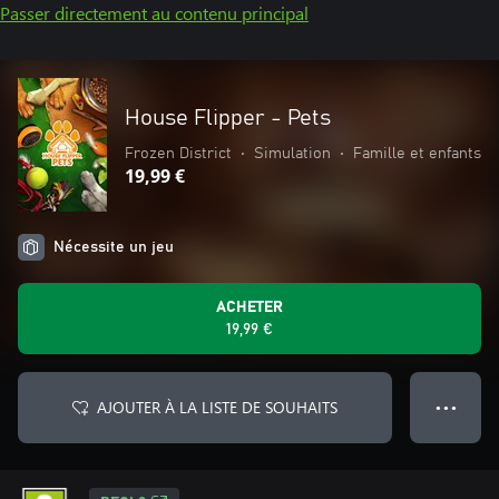
Passer directement au contenu principal
House Flipper - Pets
Frozen District
•
Simulation
•
Famille et enfants
19,99 €
Nécessite un jeu
ACHETER
19,99 €
AJOUTER À LA LISTE DE SOUHAITS
● ● ●