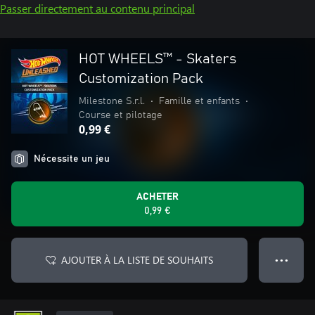
Passer directement au contenu principal
HOT WHEELS™ - Skaters
Customization Pack
Milestone S.r.l.
•
Famille et enfants
•
Course et pilotage
0,99 €
Nécessite un jeu
ACHETER
0,99 €
AJOUTER À LA LISTE DE SOUHAITS
● ● ●