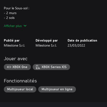
Pour le Sous-sol :
- 2 murs
- 2 sols
- 1 porte
Afficher plus
- 1 décoration
- 1 canapé
- 1 ensemble de 4 posters
Publié par
Développé par
Date de publication
Milestone S.r.l.
Milestone S.r.l.
23/03/2022
Pour le profil Unleashed :
- 1 icône
- 1 tag
Jouer avec
- 1 arrière-plan
XBOX One
XBOX Series X|S
Ce DLC est inclus dans le HOT WHEELS™ Pass Vol. 2
Fonctionnalités
Multijoueur local
Multijoueur en ligne