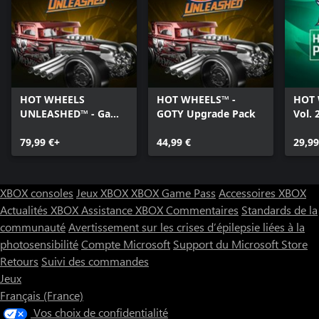
HOT WHEELS
HOT WHEELS™ -
HOT 
UNLEASHED™ - Game
GOTY Upgrade Pack
Vol. 
Of The Year Edition
79,99 €+
44,99 €
29,99
XBOX consoles
Jeux XBOX
XBOX Game Pass
Accessoires XBOX
Actualités XBOX
Assistance XBOX
Commentaires
Standards de la
communauté
Avertissement sur les crises d’épilepsie liées à la
photosensibilité
Compte Microsoft
Support du Microsoft Store
Retours
Suivi des commandes
Jeux
Français (France)
Vos choix de confidentialité