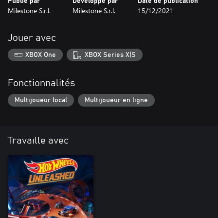
Publié par
Développé par
Date de publication
Milestone S.r.l.
Milestone S.r.l.
15/12/2021
Jouer avec
XBOX One
XBOX Series X|S
Fonctionnalités
Multijoueur local
Multijoueur en ligne
Travaille avec