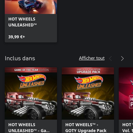
HOT WHEELS
UNLEASHED™
39,99 €+
Afficher tout
Inclus dans
HOT WHEELS
HOT WHEELS™ -
HOT 
UNLEASHED™ - Game
GOTY Upgrade Pack
Vol. 