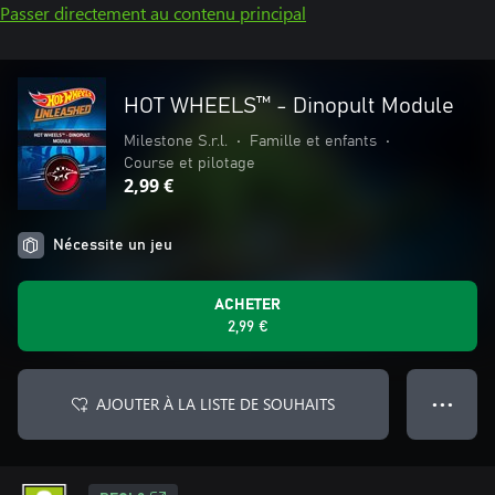
Passer directement au contenu principal
HOT WHEELS™ - Dinopult Module
Milestone S.r.l.
•
Famille et enfants
•
Course et pilotage
2,99 €
Nécessite un jeu
ACHETER
2,99 €
AJOUTER À LA LISTE DE SOUHAITS
● ● ●