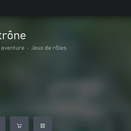
 trône
t aventure
•
Jeux de rôles