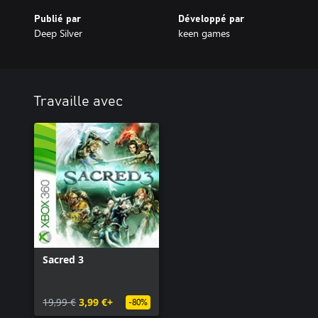
Publié par
Développé par
Deep Silver
keen games
Travaille avec
Sacred 3
19,99 €
3,99 €+
-80%