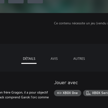
Ce contenu nécessite un jeu (vendu 
DÉTAILS
AVIS
AUTRES
Jouer avec
on frère Gragon, il a pour objectif
XBOX One
XBOX Seri
e pack comprend Garok l'orc comme