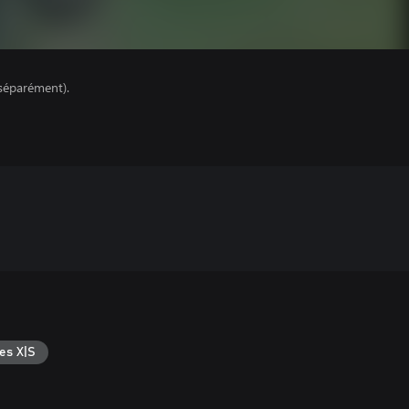
séparément).
es X|S