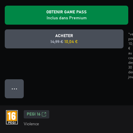
OBTENIR GAME PASS
Inclus dans Premium
*v
ACHETER
po
14,99 €
10,04 €
10
€
au
co
de
30
der
jou
● ● ●
PEGI 16
Violence