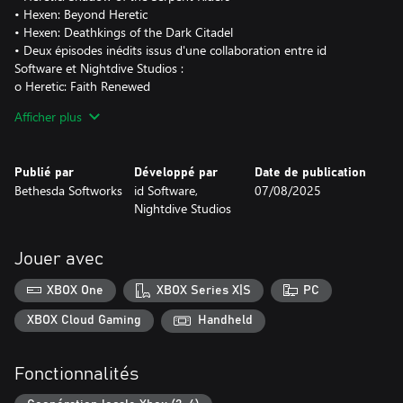
• Hexen: Beyond Heretic
• Hexen: Deathkings of the Dark Citadel
• Deux épisodes inédits issus d'une collaboration entre id
Software et Nightdive Studios :
o Heretic: Faith Renewed
o Hexen: Vestiges of Grandeur
Afficher plus
© 2025 ZeniMax Media Inc. id, id Software, Bethesda, Bethesda
Softworks, and ZeniMax are trademarks of the ZeniMax group of
Publié par
Développé par
Date de publication
companies. All rights reserved. HERETIC and HEXEN are
Bethesda Softworks
id Software,
07/08/2025
trademarks of Activision Publishing, Inc. HERETIC and HEXEN:
Nightdive Studios
BEYOND HERETIC © 1994-2020 Raven Software. All rights
reserved.
Jouer avec
https://eulas.bethesda.net/Heretic%20+%20Hexen
XBOX One
XBOX Series X|S
PC
XBOX Cloud Gaming
Handheld
Fonctionnalités