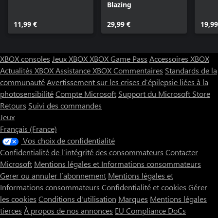
Blazing
11,99 €
29,99 €
19,99
XBOX consoles
Jeux XBOX
XBOX Game Pass
Accessoires XBOX
Actualités XBOX
Assistance XBOX
Commentaires
Standards de la
communauté
Avertissement sur les crises d’épilepsie liées à la
photosensibilité
Compte Microsoft
Support du Microsoft Store
Retours
Suivi des commandes
Jeux
Français (France)
Vos choix de confidentialité
Confidentialité de l’intégrité des consommateurs
Contacter
Microsoft
Mentions légales et Informations consommateurs
Gerer ou annuler l’abonnement
Mentions légales et
Informations consommateurs
Confidentialité et cookies
Gérer
les cookies
Conditions d'utilisation
Marques
Mentions légales
tierces
À propos de nos annonces
EU Compliance DoCs