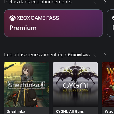
Inclus dans ces abonnements
Premium
Afficher tout
Les utilisateurs aiment également
Snezhinka
CYGNI: All Guns
Wizo