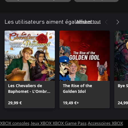
Afficher tout
Les utilisateurs aiment également
Les Chevaliers de
The Rise of the
Bye 
Baphomet - L'Ombre
Golden Idol
des Templiers:
Reforged
29,99 €
19,49 €+
24,99
XBOX consoles
Jeux XBOX
XBOX Game Pass
Accessoires XBOX