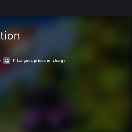
tion
é
11 Langues prises en charge