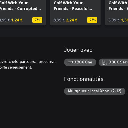
Golf With Your
Golf With Your
Golf With
Friends - Corrupted
Friends - Peaceful
Friends -
Forest Course
Pines Course
4,99 €
1,24 €
8,99 €
2,24 €
3,99 €
1,3
-75%
-75%
Jouer avec
uvre-chefs, parcours... procurez-
XBOX One
XBOX Seri
oiffe sérieusement.
Fonctionnalités
Multijoueur local Xbox (2-12)