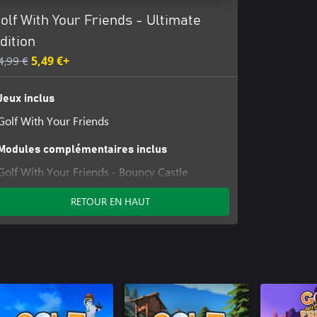
olf With Your Friends - Ultimate
dition
4,99 €
5,49 €+
Jeux inclus
Golf With Your Friends
Modules complémentaires inclus
Golf With Your Friends - Bouncy Castle
Course
RETOUR EN HAUT
Golf With Your Friends - Corrupted Forest
Course
Golf With Your Friends - Peaceful Pines
Course
Golf With Your Friends - Caddy Pack
Golf With Your Friends - Racing Pack
Golf With Your Friends - Summer Party Pack