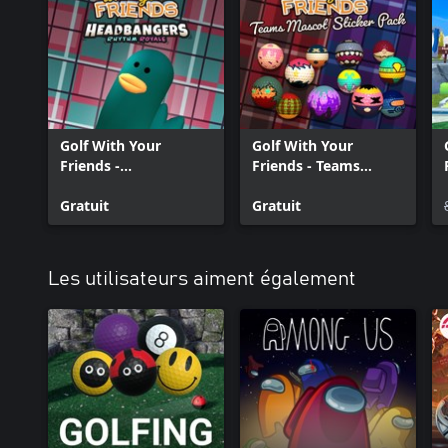
Golf With Your
Golf With Your
Friends -
Friends - Teams
Headbangers Hat
Mascot Sticker Pack
Gratuit
Gratuit
Les utilisateurs aiment également