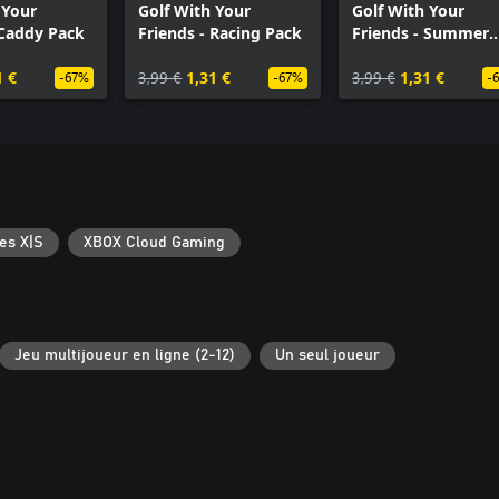
 Your
Golf With Your
Golf With Your
 Caddy Pack
Friends - Racing Pack
Friends - Summer
Party Pack
1 €
3,99 €
1,31 €
3,99 €
1,31 €
-67%
-67%
-
es X|S
XBOX Cloud Gaming
Jeu multijoueur en ligne (2-12)
Un seul joueur