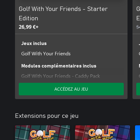
Golf With Your Friends - Starter
G
Edition
E
26,99 €+
5
Jeux inclus
Golf With Your Friends
Modules complémentaires inclus
Golf With Your Friends - Caddy Pack
Golf With Your Friends - Bouncy Castle
ACCÉDEZ AU JEU
Course
Extensions pour ce jeu