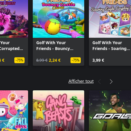
 Your
Golf With Your
Golf With Your
 Corrupted
Friends - Bouncy
Friends - Soaring
urse
Castle Course
Eagles Cosplay Pac
4 €
8,99 €
2,24 €
3,99 €
-75%
-75%
Afficher tout