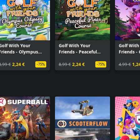
Golf With Your Friends - Sports Pack
Golf With Your Friends - Pizza Party Pack
Golf With Your Friends - Horrifying Headgear
Pack
Golf With Your Friends - Fairytale Fables Pack
Golf With Your
Golf With Your
Golf With
Friends - Olympus
Friends - Peaceful
Friends -
Odyssey Course
Pines Course
Forest Co
8,99 €
2,24 €
8,99 €
2,24 €
4,99 €
1,2
-75%
-75%