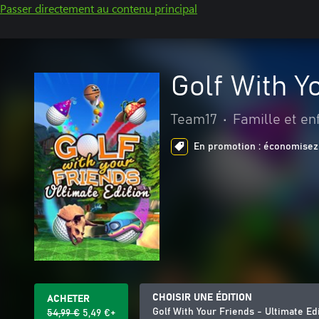
Passer directement au contenu principal
Golf With Y
Team17
•
Famille et en
En promotion : économisez 
CHOISIR UNE ÉDITION
ACHETER
Golf With Your Friends - Ultimate Ed
54,99 €
5,49 €+