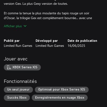
version Gex. La plus Gexy version de toutes.
Et comme la tenue la plus moulante du tapis rouge un soir
d'Oscar, la trilogie Gex est complètement bourrée... avec une
tonne de fonctionnalités en boni, incluant un lecteur de musique
Afficher plus
comprenant chaque chanson de chacun des jeux (même celles
qui sont un peu ennuyantes), un musée massif rempli
d'illustrations, une collection de publicités de télé classiques pour
Publié par
Développé par
Date de publication
les idiots de médias pourris dans l'audience, et une toute
Limited Run Games
Limited Run Games
16/06/2025
Jouer avec
XBOX Series X|S
Fonctionnalités
Un seul joueur
Optimisé pour Xbox Series X|S
Succès Xbox
Enregistrements en nuage Xbox