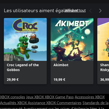
Afficher tout
Les utilisateurs aiment également
Croc Legend of the
Akimbot
Shan
Gobbos
Risky
Delux
29,99 €
19,99 €
36,99
XBOX consoles
Jeux XBOX
XBOX Game Pass
Accessoires XBOX
Actualités XBOX
Assistance XBOX
Commentaires
Standards de la
communauté
Avertissement sur les crises d’épilepsie liées à la