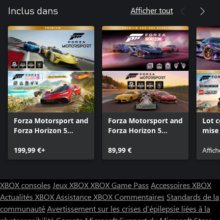
Afficher tout
Inclus dans
Forza Motorsport and
Forza Motorsport and
Lot 
Forza Horizon 5
Forza Horizon 5
mise
Premium Editions
Premium Add-Ons
Prem
Bundle
199,99 €+
Bundle
89,99 €
Horiz
Affich
XBOX consoles
Jeux XBOX
XBOX Game Pass
Accessoires XBOX
Actualités XBOX
Assistance XBOX
Commentaires
Standards de la
communauté
Avertissement sur les crises d’épilepsie liées à la