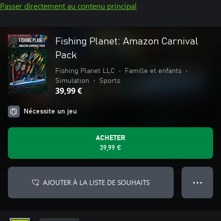
Passer directement au contenu principal
Fishing Planet: Amazon Carnival
Pack
Fishing Planet LLC
•
Famille et enfants
•
Simulation
•
Sports
39,99 €
Nécessite un jeu
ACHETER
39,99 €
AJOUTER À LA LISTE DE SOUHAITS
● ● ●