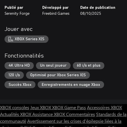
Publié par
Développé par
Date de publication
Serenity Forge
Freebird Games
08/10/2025
Jouer avec
XBOX Series X|S
Fonctionnalités
4K Ultra HD
Un seul joueur
60 i/s et plus
120 i/s
Optimisé pour Xbox Series X|S
Succès Xbox
Enregistrements en nuage Xbox
XBOX consoles
Jeux XBOX
XBOX Game Pass
Accessoires XBOX
Actualités XBOX
Assistance XBOX
Commentaires
Standards de la
communauté
Avertissement sur les crises d’épilepsie liées à la