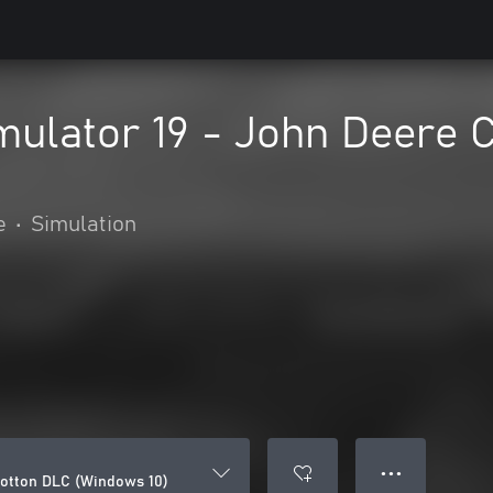
mulator 19 - John Deere
e
•
Simulation
● ● ●
Cotton DLC (Windows 10)