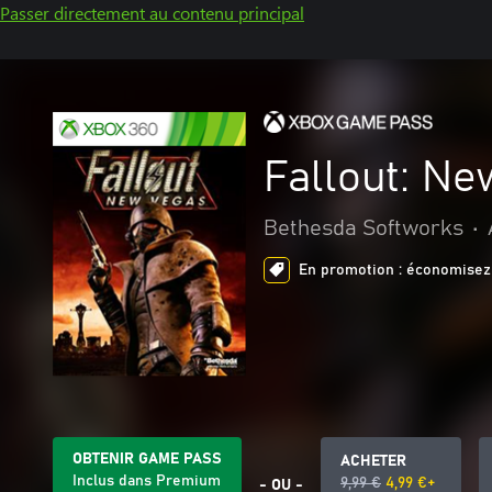
Passer directement au contenu principal
Fallout: N
Bethesda Softworks
•
En promotion : économisez 
OBTENIR GAME PASS
ACHETER
Inclus dans Premium
9,99 €
4,99 €+
- OU -