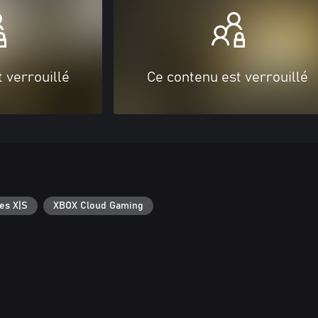
 verrouillé
Ce contenu est verrouillé
es X|S
XBOX Cloud Gaming