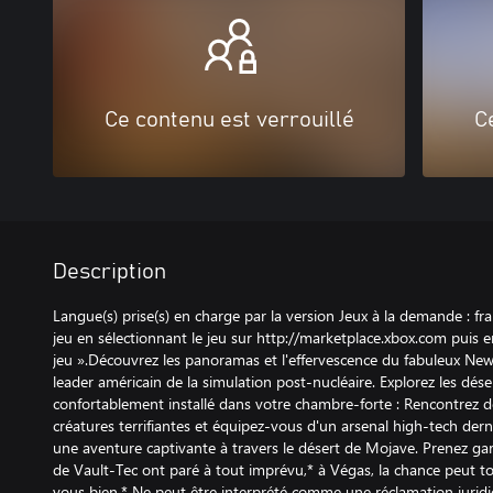
Ce contenu est verrouillé
C
Description
Langue(s) prise(s) en charge par la version Jeux à la demande : fr
jeu en sélectionnant le jeu sur http://marketplace.xbox.com puis e
jeu ».Découvrez les panoramas et l'effervescence du fabuleux Ne
leader américain de la simulation post-nucléaire. Explorez les dés
confortablement installé dans votre chambre-forte : Rencontrez d
créatures terrifiantes et équipez-vous d'un arsenal high-tech der
une aventure captivante à travers le désert de Mojave. Prenez gar
de Vault-Tec ont paré à tout imprévu,* à Végas, la chance peut t
vous bien.* Ne peut être interprété comme une réclamation jurid