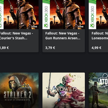
Fallout: New Vegas -
Fallout: New Vegas -
Fallout: 
Courier's Stash
Gun Runners Arsenal
Lonesom
(FRENCH)
(FRENCH)
(FRENCH)
1,89 €
3,79 €
4,99 €