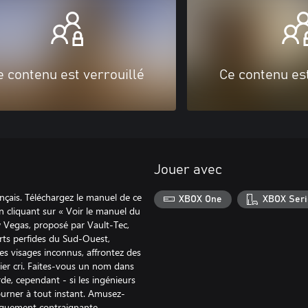
e contenu est verrouillé
Ce contenu est
Jouer avec
ançais. Téléchargez le manuel de ce
XBOX One
XBOX Seri
n cliquant sur « Voir le manuel du
w Vegas, proposé par Vault-Tec,
erts perfides du Sud-Ouest,
es visages inconnus, affrontez des
nier cri. Faites-vous un nom dans
de, cependant - si les ingénieurs
ourner à tout instant. Amusez-
iquement contraignante.