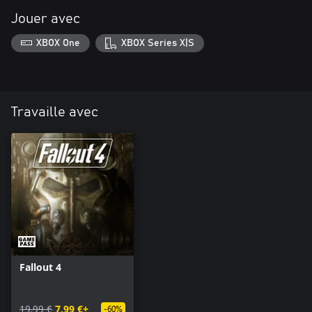
Jouer avec
XBOX One
XBOX Series X|S
Travaille avec
Fallout 4
19,99 €
7,99 €+
-60%