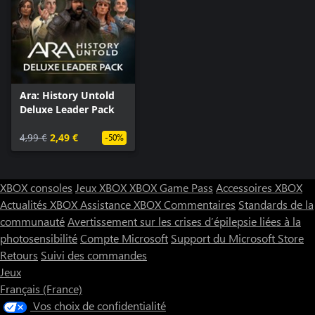
Ara: History Untold
Deluxe Leader Pack
4,99 €
2,49 €
-50%
XBOX consoles
Jeux XBOX
XBOX Game Pass
Accessoires XBOX
Actualités XBOX
Assistance XBOX
Commentaires
Standards de la
communauté
Avertissement sur les crises d’épilepsie liées à la
photosensibilité
Compte Microsoft
Support du Microsoft Store
Retours
Suivi des commandes
Jeux
Français (France)
Vos choix de confidentialité