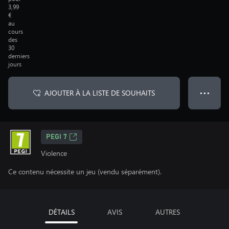
3,99
€
au
cours
des
30
derniers
jours
AJOUTER À LA LISTE DE SOUHAITS
● ● ●
PEGI 7
Violence
Ce contenu nécessite un jeu (vendu séparément).
DÉTAILS
AVIS
AUTRES