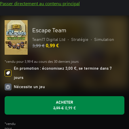
Passer directement au contenu principal
Escape Team
Team17 Digital Ltd
•
Stratégie
•
Simulation
3,99 €
0,99 €
*vendu pour 3,99 € au cours des 30 derniers jours
En promotion : économisez 3,00 €, se termine dans 7
jours
Nécessite un jeu
ACHETER
3,99 €
0,99 €
*vendu
pour