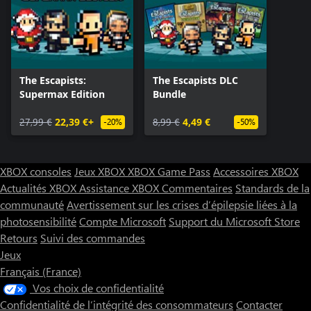
The Escapists:
The Escapists DLC
Supermax Edition
Bundle
27,99 €
22,39 €+
8,99 €
4,49 €
-20%
-50%
XBOX consoles
Jeux XBOX
XBOX Game Pass
Accessoires XBOX
Actualités XBOX
Assistance XBOX
Commentaires
Standards de la
communauté
Avertissement sur les crises d’épilepsie liées à la
photosensibilité
Compte Microsoft
Support du Microsoft Store
Retours
Suivi des commandes
Jeux
Français (France)
Vos choix de confidentialité
Confidentialité de l’intégrité des consommateurs
Contacter