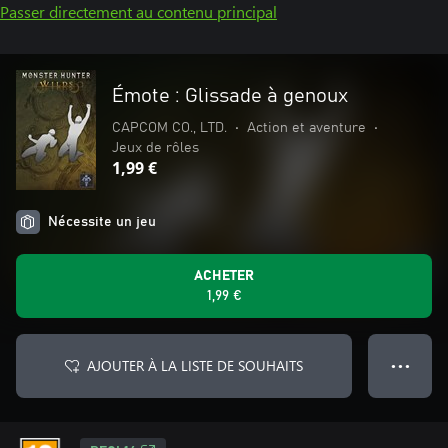
Passer directement au contenu principal
Émote : Glissade à genoux
CAPCOM CO., LTD.
•
Action et aventure
•
Jeux de rôles
1,99 €
Nécessite un jeu
ACHETER
1,99 €
AJOUTER À LA LISTE DE SOUHAITS
● ● ●