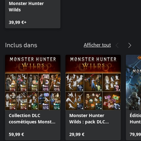
Monster Hunter
Wilds
39,99 €+
Afficher tout
Inclus dans
Collection DLC
Monster Hunter
Édit
cosmétiques Monster
Wilds : pack DLC
Hunt
Hunter Wilds
cosmétique
59,99 €
additionnel
29,99 €
79,99