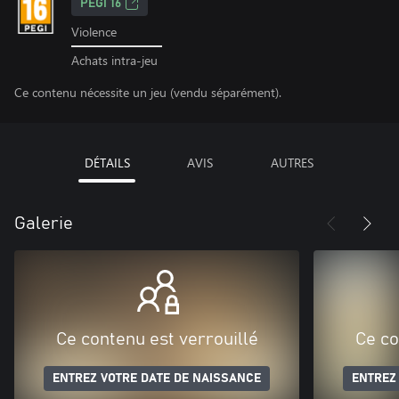
PEGI 16
Violence
Achats intra-jeu
Ce contenu nécessite un jeu (vendu séparément).
DÉTAILS
AVIS
AUTRES
Galerie
Ce contenu est verrouillé
Ce co
ENTREZ VOTRE DATE DE NAISSANCE
ENTREZ