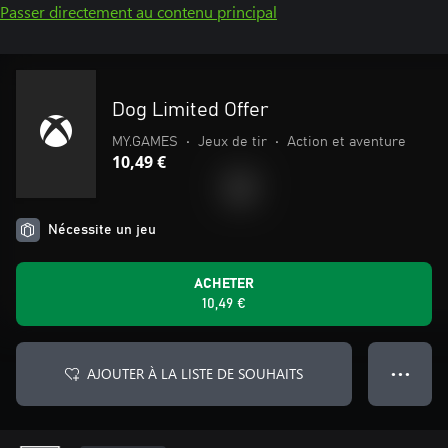
Passer directement au contenu principal
Dog Limited Offer
MY.GAMES
•
Jeux de tir
•
Action et aventure
10,49 €
Nécessite un jeu
ACHETER
10,49 €
AJOUTER À LA LISTE DE SOUHAITS
● ● ●