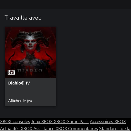
Travaille avec
Diablo® IV
Afficher le jeu
XBOX consoles
Jeux XBOX
XBOX Game Pass
Accessoires XBOX
Actualités XBOX
Assistance XBOX
Commentaires
Standards de la