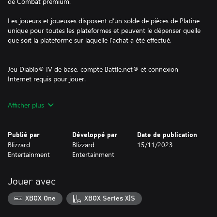
de Combat premium.
Les joueurs et joueuses disposent d’un solde de pièces de Platine
unique pour toutes les plateformes et peuvent le dépenser quelle
que soit la plateforme sur laquelle l’achat a été effectué.
Jeu Diablo® IV de base, compte Battle.net® et connexion
Internet requis pour jouer.
Pour plus d’informations, rendez-vous sur Diablo.com/fr-fr.
Afficher plus
© 2023 Blizzard Entertainment, Inc, Diablo et Blizzard
Entertainment sont des marques ou des marques déposées de
Publié par
Développé par
Date de publication
Blizzard Entertainment, Inc. aux États-Unis et/ou dans d’autres
Blizzard
Blizzard
15/11/2023
pays. Tous droits réservés.
Entertainment
Entertainment
Jouer avec
XBOX One
XBOX Series X|S