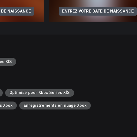
 DE NAISSANCE
ENTREZ VOTRE DATE DE NAISSANCE
es X|S
Optimisé pour Xbox Series X|S
s Xbox
Enregistrements en nuage Xbox