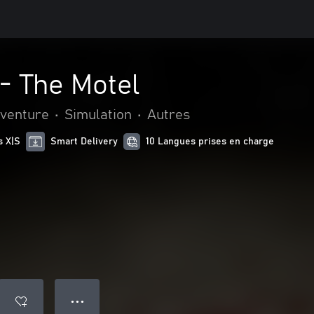
- The Motel
aventure
•
Simulation
•
Autres
s X|S
Smart Delivery
10 Langues prises en charge
● ● ●