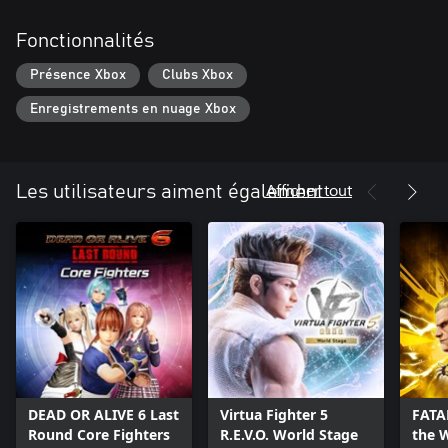
Fonctionnalités
Présence Xbox
Clubs Xbox
Enregistrements en nuage Xbox
Afficher tout
Les utilisateurs aiment également
DEAD OR ALIVE 6 Last
Virtua Fighter 5
FATAL
Round Core Fighters
R.E.V.O. World Stage
the 