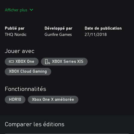
Inclut Darksiders III et 2 DLC payés qui sortiront après le
Afficher plus
lancement de Darksiders III.
Publié par
Développé par
Date de publication
THQ Nordic
Gunfire Games
27/11/2018
Jouer avec
XBOX One
XBOX Series X|S
XBOX Cloud Gaming
Fonctionnalités
HDR10
Xbox One X améliorée
Comparer les éditions