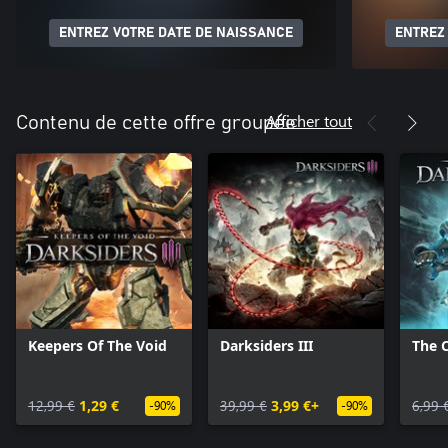
ENTREZ VOTRE DATE DE NAISSANCE
ENTREZ
Afficher tout
Contenu de cette offre groupée
Keepers Of The Void
Darksiders III
The C
12,99 €
1,29 €
39,99 €
3,99 €+
6,99 
-90%
-90%