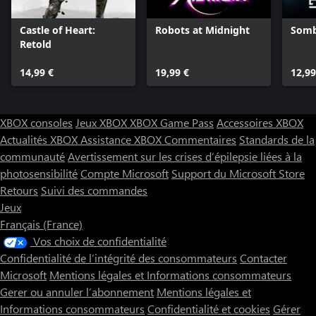
Castle of Heart:
Robots at Midnight
Somb
Retold
14,99 €
19,99 €
12,99
XBOX consoles
Jeux XBOX
XBOX Game Pass
Accessoires XBOX
Actualités XBOX
Assistance XBOX
Commentaires
Standards de la
communauté
Avertissement sur les crises d’épilepsie liées à la
photosensibilité
Compte Microsoft
Support du Microsoft Store
Retours
Suivi des commandes
Jeux
Français (France)
Vos choix de confidentialité
Confidentialité de l’intégrité des consommateurs
Contacter
Microsoft
Mentions légales et Informations consommateurs
Gerer ou annuler l’abonnement
Mentions légales et
Informations consommateurs
Confidentialité et cookies
Gérer