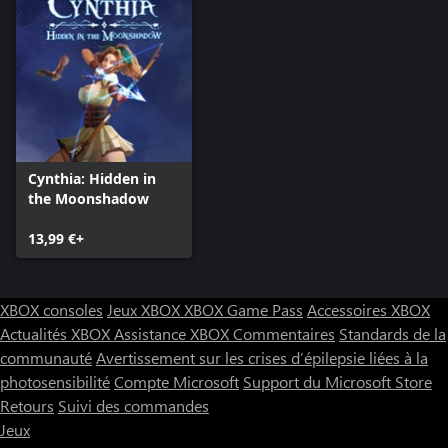
Cynthia: Hidden in
the Moonshadow
13,99 €+
XBOX consoles
Jeux XBOX
XBOX Game Pass
Accessoires XBOX
Actualités XBOX
Assistance XBOX
Commentaires
Standards de la
communauté
Avertissement sur les crises d’épilepsie liées à la
photosensibilité
Compte Microsoft
Support du Microsoft Store
Retours
Suivi des commandes
Jeux