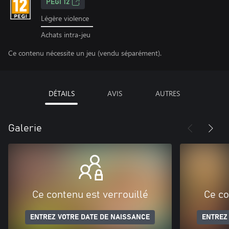
PEGI 12
Légère violence
Achats intra-jeu
Ce contenu nécessite un jeu (vendu séparément).
DÉTAILS
AVIS
AUTRES
Galerie
Ce contenu est verrouillé
Ce co
ENTREZ VOTRE DATE DE NAISSANCE
ENTREZ