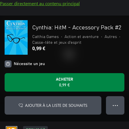
Passer directement au contenu principal
Cynthia: HitM - Accessory Pack #2
Catthia Games
•
Action et aventure
•
Autres
•
Casse-tête et jeux d'esprit
0,99 €
Nécessite un jeu
ACHETER
0,99 €
AJOUTER À LA LISTE DE SOUHAITS
● ● ●