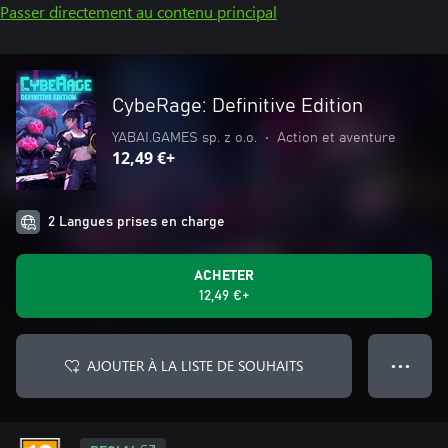
Passer directement au contenu principal
CybeRage: Definitive Edition
YABAI.GAMES sp. z o.o.
•
Action et aventure
12,49 €+
2 Langues prises en charge
ACHETER
12,49 €+
AJOUTER À LA LISTE DE SOUHAITS
● ● ●