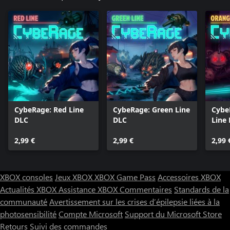
CybeRage: Red Line
CybeRage: Green Line
Cybe
DLC
DLC
Line
2,99 €
2,99 €
2,99 
XBOX consoles
Jeux XBOX
XBOX Game Pass
Accessoires XBOX
Actualités XBOX
Assistance XBOX
Commentaires
Standards de la
communauté
Avertissement sur les crises d’épilepsie liées à la
photosensibilité
Compte Microsoft
Support du Microsoft Store
Retours
Suivi des commandes