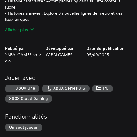
- Histoire captivante : Accompagne Phy dans sa lutte contre la
ruche
- Histoires annexes : Explore 3 nouvelles lignes de métro et des
lieux uniques
- Monde immersif : 34 niveaux cyberpunk faits main
Afficher plus
- Arsenal haute technologie : 13 drones combattants à améliorer
- Armes de mêlée : 8 épées puissantes aux capacités uniques
- Progression rogue‑lite : Améliorations permanentes à
Publié par
Développé par
Date de publication
débloquer
YABAI.GAMES sp. z
YABAI.GAMES
05/09/2025
- Contrats : Accomplis des missions pour gagner des crédits
o.o.
Aideras‑tu Phy à sauver l’ère cybernétique ?
Jouer avec
XBOX One
XBOX Series X|S
PC
XBOX Cloud Gaming
Fonctionnalités
Un seul joueur