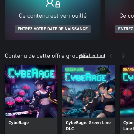
Ce contenu est verrouillé
Ce co
ENTREZ VOTRE DATE DE NAISSANCE
ENTREZ
Afficher tout
Contenu de cette offre groupée
CybeRage
CybeRage: Green Line
Cybe
DLC
Line