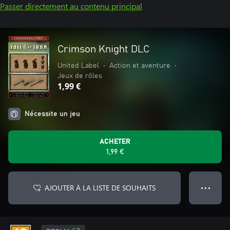
Passer directement au contenu principal
Crimson Knight DLC
United Label
•
Action et aventure
•
Jeux de rôles
1,99 €
Nécessite un jeu
ACHETER
1,99 €
AJOUTER À LA LISTE DE SOUHAITS
● ● ●