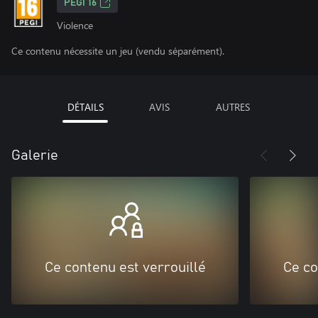
PEGI 16
Violence
Ce contenu nécessite un jeu (vendu séparément).
DÉTAILS
AVIS
AUTRES
Galerie
Ce contenu est verrouillé
Ce co