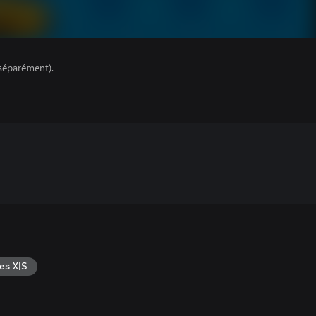
séparément).
es X|S