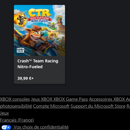
Crash™ Team Racing
Nitro-Fueled
39,99 €+
XBOX consoles
Jeux XBOX
XBOX Game Pass
Accessoires XBOX
A
photosensibilité
Compte Microsoft
Support du Microsoft Store
R
Jeux
Français (France)
Vos choix de confidentialité