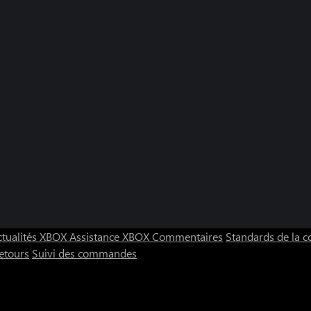
ctualités XBOX
Assistance XBOX
Commentaires
Standards de la
etours
Suivi des commandes