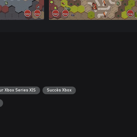
ur Xbox Series X|S
Succès Xbox