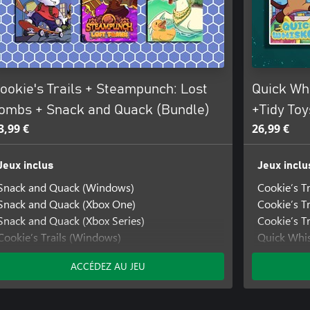
ookie's Trails + Steampunch: Lost
Quick Whi
ombs + Snack and Quack (Bundle)
+Tidy Toy
3,99 €
26,99 €
Jeux inclus
Jeux inclu
Snack and Quack (Windows)
Cookie’s T
Snack and Quack (Xbox One)
Cookie’s T
Snack and Quack (Xbox Series)
Cookie’s Tr
Cookie’s Trails (Windows)
Quick Whi
Cookie’s Trails (Xbox One)
Quick Whis
ACCÉDEZ AU JEU
Cookie’s Trails (Xbox Series)
Quick Whis
Steampunch: Lost Tombs
Tidy Toys
Steampunch: Lost Tombs (Windows)
Tidy Toys 