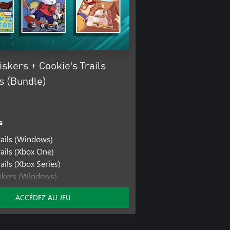
skers + Cookie's Trails
s (Bundle)
s
rails (Windows)
rails (Xbox One)
ails (Xbox Series)
skers (Windows)
kers (Xbox One)
ACCÉDEZ AU JEU
kers (Xbox Series)
(Windows)