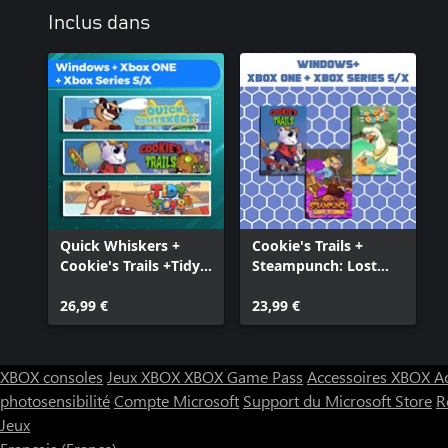
Inclus dans
Quick Whiskers +
Cookie's Trails +
Cookie's Trails +Tidy
Steampunch: Lost
Toys (Bundle)
Tombs + Snack and
26,99 €
Quack (Bundle)
23,99 €
XBOX consoles
Jeux XBOX
XBOX Game Pass
Accessoires XBOX
A
photosensibilité
Compte Microsoft
Support du Microsoft Store
R
Jeux