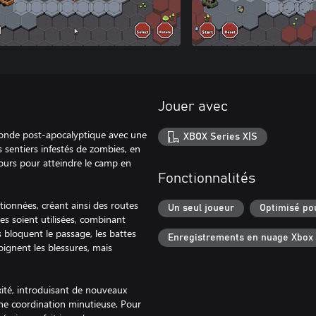
Jouer avec
 monde post-apocalyptique avec une
XBOX Series X|S
 sentiers infestés de zombies, en
ours pour atteindre le camp en
Fonctionnalités
ionnées, créant ainsi des routes
Un seul joueur
Optimisé po
es soient utilisées, combinant
 bloquent le passage, les battes
Enregistrements en nuage Xbox
oignent les blessures, mais
ité, introduisant de nouveaux
une coordination minutieuse. Pour