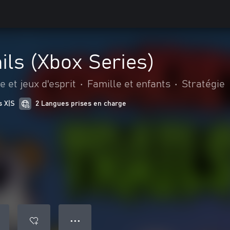
ails (Xbox Series)
 et jeux d'esprit
•
Famille et enfants
•
Stratégie
s X|S
2 Langues prises en charge
● ● ●