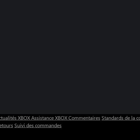
Steampunch: Lost Tombs (Xbox One)
Tidy Toys 
ctualités XBOX
Assistance XBOX
Commentaires
Standards de la
etours
Suivi des commandes