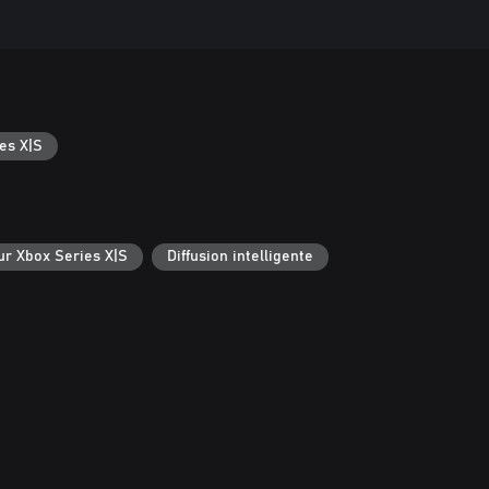
es X|S
ur Xbox Series X|S
Diffusion intelligente