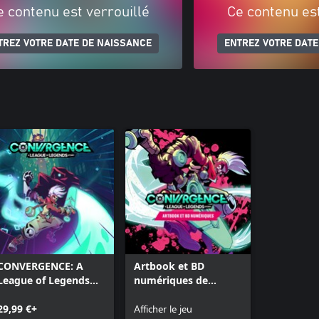
e contenu est verrouillé
Ce contenu est
TREZ VOTRE DATE DE NAISSANCE
ENTREZ VOTRE DATE
CONVERGENCE: A
Artbook et BD
League of Legends
numériques de
Story™
CONVERGENCE
29,99 €+
Afficher le jeu