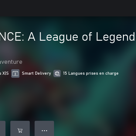
E: A League of Legends
 aventure
s X|S
Smart Delivery
15 Langues prises en charge
● ● ●