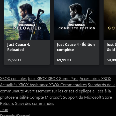
Just Cause 4:
Just Cause 4 - Édition
Just 
Reloaded
complète
Gold
39,99 €+
69,99 €+
59,99
XBOX consoles
Jeux XBOX
XBOX Game Pass
Accessoires XBOX
Actualités XBOX
Assistance XBOX
Commentaires
Standards de la
communauté
Avertissement sur les crises d’épilepsie liées à la
photosensibilité
Compte Microsoft
Support du Microsoft Store
Retours
Suivi des commandes
Jeux
Français (France)