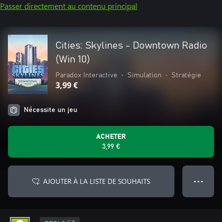
Passer directement au contenu principal
Cities: Skylines - Downtown Radio
(Win 10)
Paradox Interactive
•
Simulation
•
Stratégie
3,99 €
Nécessite un jeu
ACHETER
3,99 €
AJOUTER À LA LISTE DE SOUHAITS
● ● ●