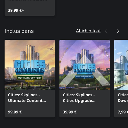
39,99 €+
Afficher tout
Inclus dans
Cities: Skylines -
Cities: Skylines -
Citie
Ultimate Content
Cities Upgrade
Down
Bundle (2020)
Bundle
99,99 €
39,99 €
7,99 