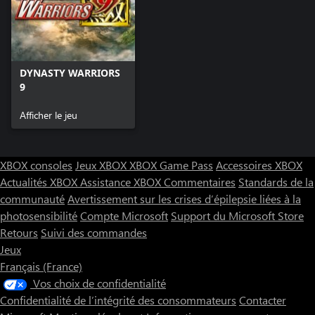
DYNASTY WARRIORS
9
Afficher le jeu
XBOX consoles
Jeux XBOX
XBOX Game Pass
Accessoires XBOX
Actualités XBOX
Assistance XBOX
Commentaires
Standards de la
communauté
Avertissement sur les crises d’épilepsie liées à la
photosensibilité
Compte Microsoft
Support du Microsoft Store
Retours
Suivi des commandes
Jeux
Français (France)
Vos choix de confidentialité
Confidentialité de l’intégrité des consommateurs
Contacter