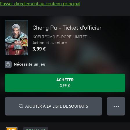
Passer directement au contenu principal
Cheng Pu - Ticket d'officier
KOEI TECMO EUROPE LIMITED
•
Action et aventure
3,99 €
Nécessite un jeu
ACHETER
3,99 €
AJOUTER À LA LISTE DE SOUHAITS
● ● ●