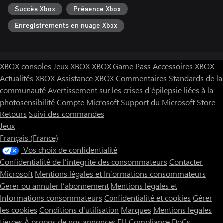
Succès Xbox
Présence Xbox
Enregistrements en nuage Xbox
XBOX consoles
Jeux XBOX
XBOX Game Pass
Accessoires XBOX
Actualités XBOX
Assistance XBOX
Commentaires
Standards de la
communauté
Avertissement sur les crises d’épilepsie liées à la
photosensibilité
Compte Microsoft
Support du Microsoft Store
Retours
Suivi des commandes
Jeux
Français (France)
Vos choix de confidentialité
Confidentialité de l’intégrité des consommateurs
Contacter
Microsoft
Mentions légales et Informations consommateurs
Gerer ou annuler l’abonnement
Mentions légales et
Informations consommateurs
Confidentialité et cookies
Gérer
les cookies
Conditions d'utilisation
Marques
Mentions légales
tierces
À propos de nos annonces
EU Compliance DoCs