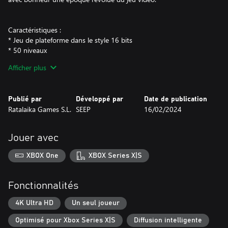
Caractéristiques :
* Jeu de plateforme dans le style 16 bits
* 50 niveaux
* 5 boss
Afficher plus
* Armes et objets multiples
Publié par
Développé par
Date de publication
Ratalaika Games S.L.
SEEP
16/02/2024
Jouer avec
XBOX One
XBOX Series X|S
Fonctionnalités
4K Ultra HD
Un seul joueur
Optimisé pour Xbox Series X|S
Diffusion intelligente