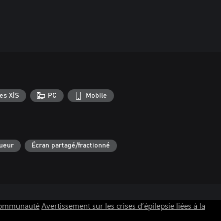
es X|S
PC
Mobile
oueur
Écran partagé/fractionné
 communauté
Avertissement sur les crises d’épilepsie liées à la