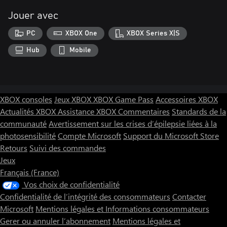
Jouer avec
PC
XBOX One
XBOX Series X|S
Hub
Mobile
XBOX consoles
Jeux XBOX
XBOX Game Pass
Accessoires XBOX
Actualités XBOX
Assistance XBOX
Commentaires
Standards de la
communauté
Avertissement sur les crises d’épilepsie liées à la
photosensibilité
Compte Microsoft
Support du Microsoft Store
Retours
Suivi des commandes
Jeux
Français (France)
Vos choix de confidentialité
Confidentialité de l’intégrité des consommateurs
Contacter
Microsoft
Mentions légales et Informations consommateurs
Gerer ou annuler l’abonnement
Mentions légales et