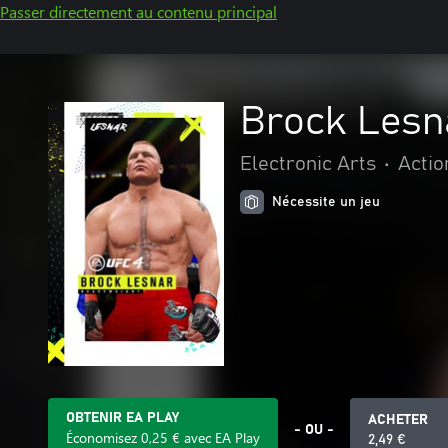
Passer directement au contenu principal
Brock Lesn
Electronic Arts
•
Actio
Nécessite un jeu
OBTENIR EA PLAY
ACHETER
- OU -
Économisez 0,25 € avec EA Play
2,49 €