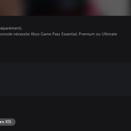
séparément).
 console nécessite Xbox Game Pass Essential, Premium ou Ultimate
es X|S