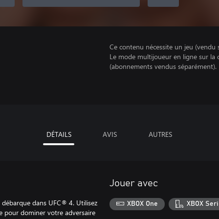
Ce contenu nécessite un jeu (vendu 
Le mode multijoueur en ligne sur la
(abonnements vendus séparément).
DÉTAILS
AVIS
AUTRES
Jouer avec
s, débarque dans UFC® 4. Utilisez
XBOX One
XBOX Seri
nte pour dominer votre adversaire