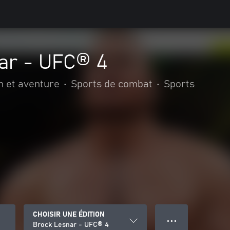
ar - UFC® 4
n et aventure
•
Sports de combat
•
Sports
CHOISIR UNE ÉDITION
● ● ●
Brock Lesnar - UFC® 4