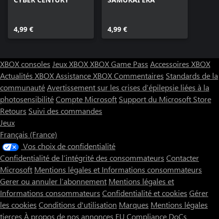
4,99 €
4,99 €
XBOX consoles
Jeux XBOX
XBOX Game Pass
Accessoires XBOX
Actualités XBOX
Assistance XBOX
Commentaires
Standards de la
communauté
Avertissement sur les crises d’épilepsie liées à la
photosensibilité
Compte Microsoft
Support du Microsoft Store
Retours
Suivi des commandes
Jeux
Français (France)
Vos choix de confidentialité
Confidentialité de l’intégrité des consommateurs
Contacter
Microsoft
Mentions légales et Informations consommateurs
Gerer ou annuler l’abonnement
Mentions légales et
Informations consommateurs
Confidentialité et cookies
Gérer
les cookies
Conditions d'utilisation
Marques
Mentions légales
tierces
À propos de nos annonces
EU Compliance DoCs