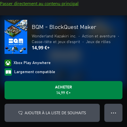
Passer directement au contenu principal
BQM - BlockQuest Maker
Wonderland Kazakiri inc.
•
Action et aventure
•
Casse-tête et jeux d'esprit
•
Jeux de rôles
14,99 €+
Xbox Play Anywhere
Largement compatible
ACHETER
14,99 €+
AJOUTER À LA LISTE DE SOUHAITS
● ● ●