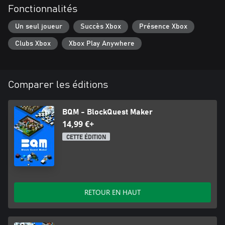
Fonctionnalités
des donjons originaux avec l’éditeur de donjon, puis lancez un
défi aux autres joueurs! Tout dépend de votre imagination ! Vous
Un seul joueur
Succès Xbox
Présence Xbox
pouvez fixer les droits d’entrée. Vous pouvez gagner beaucoup
Clubs Xbox
Xbox Play Anywhere
Comparer les éditions
BQM - BlockQuest Maker
14,99 €+
CETTE ÉDITION
RETOUR EN HAUT