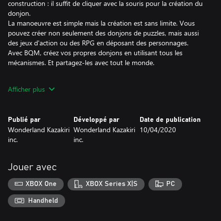
construction : il suffit de cliquer avec la souris pour la création du
donjon.
La manoeuvre est simple mais la création est sans limite. Vous
pouvez créer non seulement des donjons de puzzles, mais aussi
des jeux d'action ou des RPG en déposant des personnages.
Avec BQM, créez vos propres donjons en utilisant tous les
mécanismes. Et partagez-les avec tout le monde.
Vous voulez vous contenter de jouer sans faire de création ? Pas
Afficher plus
de problème ! Concentrez-vous sur les donjon créés par d’autres
utilisateurs.
Publié par
Développé par
Date de publication
Wonderland Kazakiri
Wonderland Kazakiri
10/04/2020
★ « JOUER »
inc.
inc.
Affrontez les donjons meurtriers créés par d’autres joueurs !
Différents genres de donjons vous attendent ! Conquérez les
donjons en utilisant des objets comme des bombes, des flèches
Jouer avec
ou des baguettes de feu.
XBOX One
XBOX Series X|S
PC
★ « CRÉER »
Handheld
Créez les donjons et gagnez des Gold ! Vous avez affronté de
nombreux donjons ? Alors maintenant, c’est à votre tour! Créez