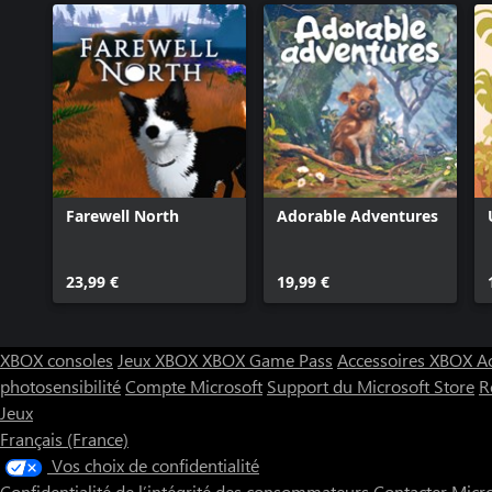
Farewell North
Adorable Adventures
23,99 €
19,99 €
XBOX consoles
Jeux XBOX
XBOX Game Pass
Accessoires XBOX
A
photosensibilité
Compte Microsoft
Support du Microsoft Store
R
Jeux
Français (France)
Vos choix de confidentialité
Confidentialité de l’intégrité des consommateurs
Contacter Micr