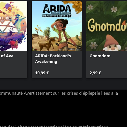
 of Ava
ARIDA: Backland's
Gnomdom
Awakening
10,99 €
2,99 €
 communauté
Avertissement sur les crises d’épilepsie liées à la
annuler l’abonnement
Mentions légales et Informations