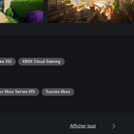
es X|S
XBOX Cloud Gaming
ur Xbox Series X|S
Succès Xbox
Afficher tout