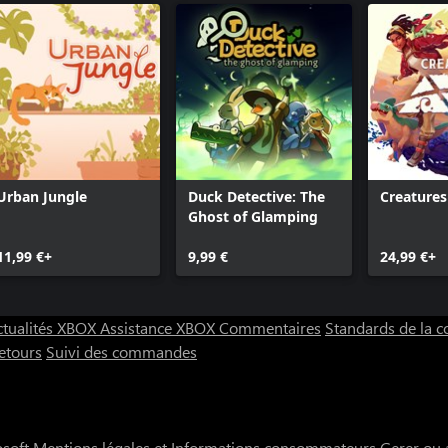
Urban Jungle
Duck Detective: The
Creatures
Ghost of Glamping
11,99 €+
9,99 €
24,99 €+
ctualités XBOX
Assistance XBOX
Commentaires
Standards de la
etours
Suivi des commandes
osoft
Mentions légales et Informations consommateurs
Gerer ou 